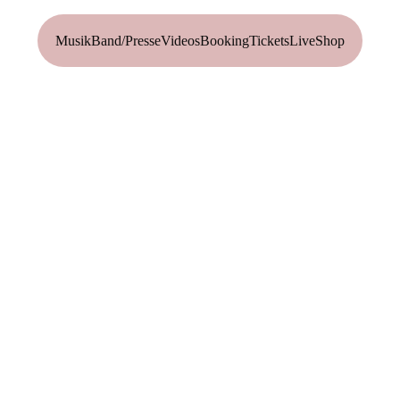
Musik
Band/Presse
Videos
Booking
Tickets
Live
Shop