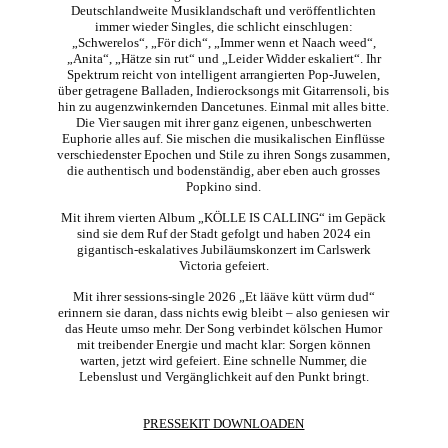
Deutschlandweite Musiklandschaft und veröffentlichten
immer wieder Singles, die schlicht einschlugen:
„Schwerelos“, „För dich“, „Immer wenn et Naach weed“,
„Anita“, „Hätze sin rut“ und „Leider Widder eskaliert“. Ihr
Spektrum reicht von intelligent arrangierten Pop-Juwelen,
über getragene Balladen, Indierocksongs mit Gitarrensoli, bis
hin zu augenzwinkernden Dancetunes. Einmal mit alles bitte.
Die Vier saugen mit ihrer ganz eigenen, unbeschwerten
Euphorie alles auf. Sie mischen die musikalischen Einflüsse
verschiedenster Epochen und Stile zu ihren Songs zusammen,
die authentisch und bodenständig, aber eben auch grosses
Popkino sind.
Mit ihrem vierten Album „KÖLLE IS CALLING“ im Gepäck
sind sie dem Ruf der Stadt gefolgt und haben 2024 ein
gigantisch-eskalatives Jubiläumskonzert im Carlswerk
Victoria gefeiert.
Mit ihrer sessions-single 2026 „Et lääve kütt vürm dud“
erinnern sie daran, dass nichts ewig bleibt – also geniesen wir
das Heute umso mehr. Der Song verbindet kölschen Humor
mit treibender Energie und macht klar: Sorgen können
warten, jetzt wird gefeiert. Eine schnelle Nummer, die
Lebenslust und Vergänglichkeit auf den Punkt bringt.
PRESSEKIT DOWNLOADEN